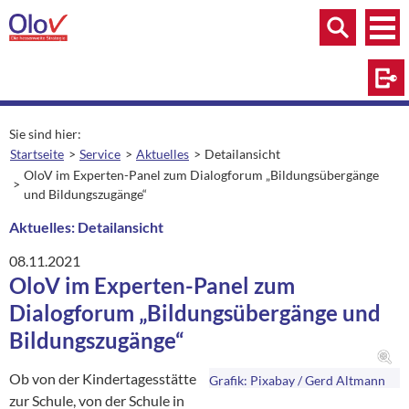
Zum Inhalt springen
Menü
Menü
Suche
Log
Sie sind hier:
Startseite
Service
Aktuelles
Detailansicht
aktuelle Seite:
OloV im Experten-Panel zum Dialogforum „Bildungsübergänge
und Bildungszugänge“
Aktuelles: Detailansicht
08.11.2021
OloV im Experten-Panel zum
Dialogforum „Bildungsübergänge und
Bildungszugänge“
Ob von der Kindertagesstätte
Grafik: Pixabay / Gerd Altmann
zur Schule, von der Schule in