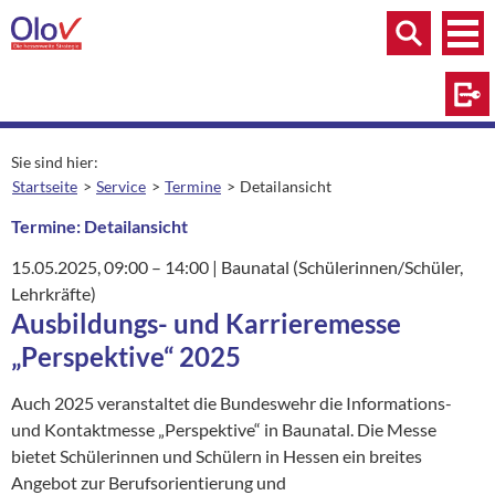
Zum Inhalt springen
Menü
Menü
Suche
Log
Sie sind hier:
Startseite
Service
Termine
Detailansicht
aktuelle Seite:
Termine: Detailansicht
15.05.2025
, 09:00
– 14:00
|
Ort:
Baunatal (Schülerinnen/Schüler,
Lehrkräfte)
Ausbildungs- und Karrieremesse
„Perspektive“ 2025
Auch 2025 veranstaltet die Bundeswehr die Informations-
und Kontaktmesse „Perspektive“ in Baunatal. Die Messe
bietet Schülerinnen und Schülern in Hessen ein breites
Angebot zur Berufsorientierung und