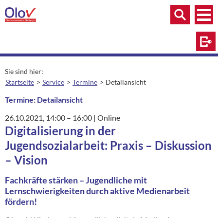
Zum Inhalt springen
Menü
Menü
Suche
Log
Sie sind hier:
Startseite
Service
Termine
Detailansicht
aktuelle Seite:
Termine: Detailansicht
26.10.2021
, 14:00
– 16:00
|
Ort:
Online
Digitalisierung in der
Jugendsozialarbeit: Praxis – Diskussion
– Vision
Fachkräfte stärken – Jugendliche mit
Lernschwierigkeiten durch aktive Medienarbeit
fördern!