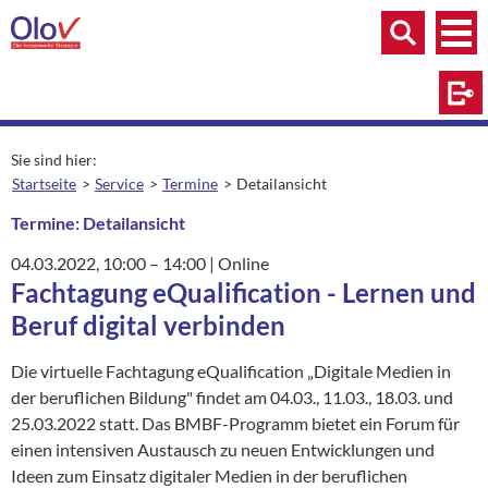
Zum Inhalt springen
Menü
Menü
Suche
Log
Sie sind hier:
Startseite
Service
Termine
Detailansicht
aktuelle Seite:
Termine: Detailansicht
04.03.2022
, 10:00
– 14:00
|
Ort:
Online
Fachtagung eQualification - Lernen und
Beruf digital verbinden
Die virtuelle Fachtagung eQualification „Digitale Medien in
der beruflichen Bildung" findet am 04.03., 11.03., 18.03. und
25.03.2022 statt. Das BMBF-Programm bietet ein Forum für
einen intensiven Austausch zu neuen Entwicklungen und
Ideen zum Einsatz digitaler Medien in der beruflichen