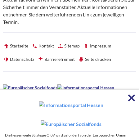
Sicherheit immer den Veranstalter. Aktuelle Informationen
entnehmen Sie dem weiterführenden Link zum jeweiligen
Termin.
Startseite
Kontakt
Sitemap
Impressum
Datenschutz
Barrierefreiheit
Seite drucken
Förderhinweise
F
Förderhinweise
Die hessenweite Strategie OloV wird gefördert von der Europäischen
Union sowie aus Mitteln des Hessischen Ministeriums für Wirtschaft,
Energie, Verkehr, Wohnen und ländlichen Raum und des Hessischen
Ministeriums für Kultus, Bildung und Chancen.
Die hessenweite Strategie OloV wird koordiniert von:
Die hessenweite Strategie OloV wird gefördert von der Europäischen Union