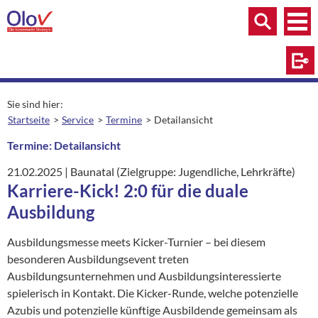
Zum Inhalt springen
Menü
Menü
Suche
Log
Sie sind hier:
Startseite
Service
Termine
Detailansicht
aktuelle Seite:
Termine: Detailansicht
21.02.2025
|
Ort:
Baunatal (Zielgruppe: Jugendliche, Lehrkräfte)
Karriere-Kick! 2:0 für die duale
Ausbildung
Ausbildungsmesse meets Kicker-Turnier – bei diesem
besonderen Ausbildungsevent treten
Ausbildungsunternehmen und Ausbildungsinteressierte
spielerisch in Kontakt. Die Kicker-Runde, welche potenzielle
Azubis und potenzielle künftige Ausbildende gemeinsam als