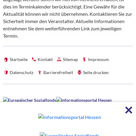
dies im Terminkalender berücksichtigt. Eine Gewähr für die
Aktualität können wir nicht übernehmen. Kontaktieren Sie zur
Sicherheit immer den Veranstalter. Aktuelle Informationen
entnehmen Sie dem weiterführenden Link zum jeweiligen
Termin.
Startseite
Kontakt
Sitemap
Impressum
Datenschutz
Barrierefreiheit
Seite drucken
Förderhinweise
F
Förderhinweise
Die hessenweite Strategie OloV wird gefördert von der Europäischen
Union sowie aus Mitteln des Hessischen Ministeriums für Wirtschaft,
Energie, Verkehr, Wohnen und ländlichen Raum und des Hessischen
Ministeriums für Kultus, Bildung und Chancen.