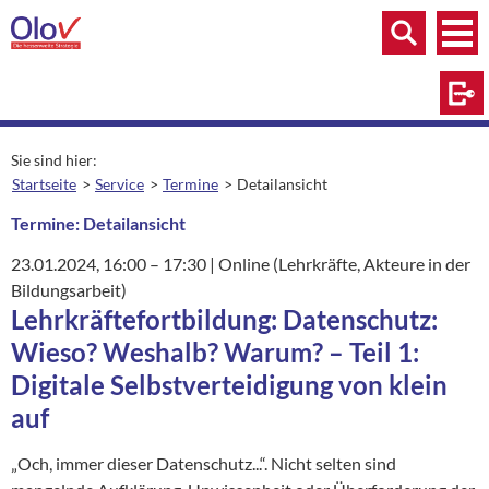
Zum Inhalt springen
Menü
Menü
Suche
Log
Sie sind hier:
Startseite
Service
Termine
Detailansicht
aktuelle Seite:
Termine: Detailansicht
23.01.2024
, 16:00
– 17:30
|
Ort:
Online (Lehrkräfte, Akteure in der
Bildungsarbeit)
Lehrkräftefortbildung: Datenschutz:
Wieso? Weshalb? Warum? – Teil 1:
Digitale Selbstverteidigung von klein
auf
„Och, immer dieser Datenschutz...“. Nicht selten sind