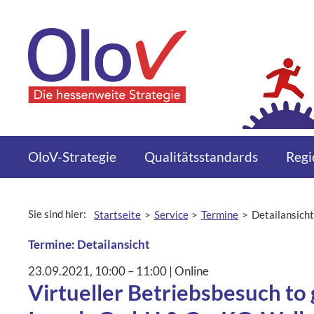
Zum Inhalt springen
Menü
OloV-Strategie
Qualitätsstandards
Regi
Sie sind hier:
Startseite
Service
Termine
Detailansicht
aktuelle Seite:
Termine: Detailansicht
23.09.2021
, 10:00
– 11:00
|
Ort:
Online
Virtueller Betriebsbesuch to