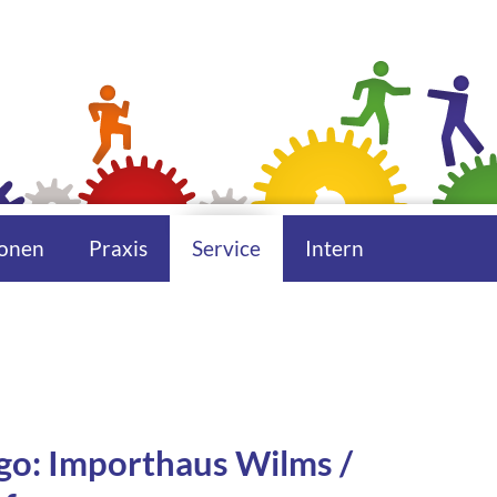
onen
Praxis
Service
Intern
 go: Importhaus Wilms /