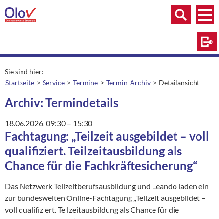
Zum Inhalt springen
Menü
Menü
Suche
Log
Sie sind hier:
Startseite
Service
Termine
Termin-Archiv
Detailansicht
aktuelle Seite:
Archiv: Termindetails
18.06.2026
, 09:30
– 15:30
Fachtagung: „Teilzeit ausgebildet – voll
qualifiziert. Teilzeitausbildung als
Chance für die Fachkräftesicherung“
Das Netzwerk Teilzeitberufsausbildung und Leando laden ein
zur bundesweiten Online-Fachtagung „Teilzeit ausgebildet –
voll qualifiziert. Teilzeitausbildung als Chance für die