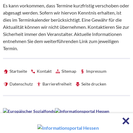
Es kann vorkommen, dass Termine kurzfristig verschoben oder
abgesagt werden. Sofern wir hiervon Kenntnis erhalten, ist
dies im Terminkalender berücksichtigt. Eine Gewähr für die
Aktualität können wir nicht übernehmen. Kontaktieren Sie zur
Sicherheit immer den Veranstalter. Aktuelle Informationen
entnehmen Sie dem weiterführenden Link zum jeweiligen
Termin.
Startseite
Kontakt
Sitemap
Impressum
Datenschutz
Barrierefreiheit
Seite drucken
Förderhinweise
F
Förderhinweise
Die hessenweite Strategie OloV wird gefördert von der Europäischen
Union sowie aus Mitteln des Hessischen Ministeriums für Wirtschaft,