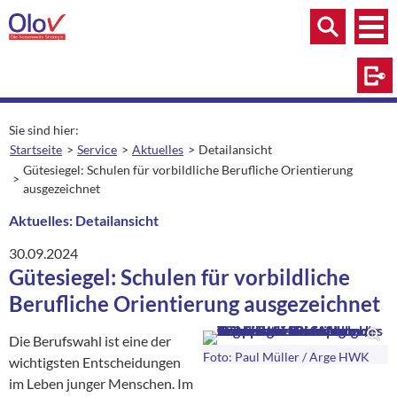
Zum Inhalt springen
Menü
Menü
Suche
Log
Sie sind hier:
Startseite
Service
Aktuelles
Detailansicht
aktuelle Seite:
Gütesiegel: Schulen für vorbildliche Berufliche Orientierung
ausgezeichnet
Aktuelles: Detailansicht
30.09.2024
Gütesiegel: Schulen für vorbildliche
Berufliche Orientierung ausgezeichnet
Die Berufswahl ist eine der
Foto: Paul Müller / Arge HWK
wichtigsten Entscheidungen
im Leben junger Menschen. Im