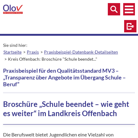
Zum Inhalt springen
Menü
Menü
Suche
Log
Sie sind hier:
Startseite
Praxis
Praxisbeispiel-Datenbank-Detailseiten
Kreis Offenbach: Broschüre "Schule beendet..."
aktuelle Seite:
Praxisbeispiel für den Qualitätsstandard MV3 –
„Transparenz über Angebote im Übergang Schule –
Beruf“
Broschüre „Schule beendet – wie geht
es weiter“ im Landkreis Offenbach
Die Berufswelt bietet Jugendlichen eine Vielzahl von