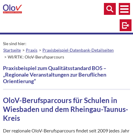
Zum Inhalt springen
Menü
Menü
Suche
Log
Sie sind hier:
Startseite
Praxis
Praxisbeispiel-Datenbank-Detailseiten
WI/RTK: OloV-Berufsparcours
aktuelle Seite:
Praxisbeispiel zum Qualitätsstandard BO5 –
„Regionale Veranstaltungen zur Beruflichen
Orientierung“
OloV-Berufsparcours für Schulen in
Wiesbaden und dem Rheingau-Taunus-
Kreis
Der regionale OloV-Berufsparcours findet seit 2009 jedes Jahr